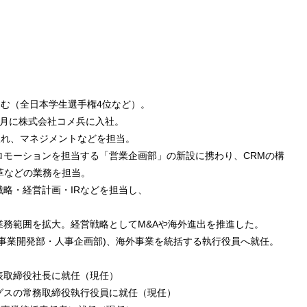
む（全日本学生選手権4位など）。
4月に株式会社コメ兵に入社。
入れ、マネジメントなどを担当。
プロモーションを担当する「営業企画部」の新設に携わり、CRMの構
革などの業務を担当。
戦略・経営計画・IRなどを担当し、
し業務範囲を拡大。経営戦略としてM&Aや海外進出を推進した。
・事業開発部・人事企画部)、海外事業を統括する執行役員へ就任。
代表取締役社長に就任（現任）
ングスの常務取締役執行役員に就任（現任）