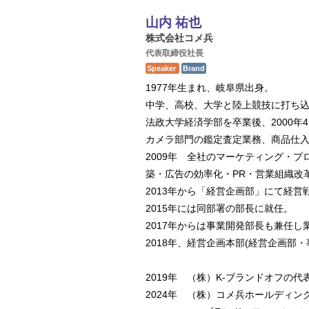
山内 祐也
株式会社コメ兵
代表取締役社長
Speaker
Brand
1977年生まれ、岐阜県出身。
中学、高校、大学と陸上競技に打ち込
法政大学経済学部を卒業後、2000年
カメラ部門の鑑定査定業務、商品仕
2009年 全社のマーケティング・
築・広告の効率化・PR・営業組織改
2013年から「経営企画部」にて経営
2015年には同部署の部長に就任。
2017年からは事業開発部長も兼任
2018年、経営企画本部(経営企画部
2019年 （株）K‐ブランドオフの
2024年 （株）コメ兵ホールディ