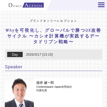
ブランドオンリーレセプション
Whyを可視化し、グローバルで勝つUX改善
サイクル 〜カシオ計算機が実践するデー
タドリブン戦略〜
Day
2026/3/17 [13:10]
Speaker
堀井 健一郎
Contentsquare Japan合同会社
代表社員