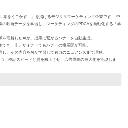
、世界をうごかす。」を掲げるデジタルマーケティング企業です。 中
企業の独自データを学習し、マーケティングのPDCAを自動化する「学
文脈を理解したAIが、成果に繋がるバナーを自動生成。
編集でき、非デザイナーでもバナーの横展開が可能。
管理し、その内容をAIが学習して独自のニュアンスまで理解。
つつ、検証スピードと質を向上させ、広告成果の最大化を実現しま